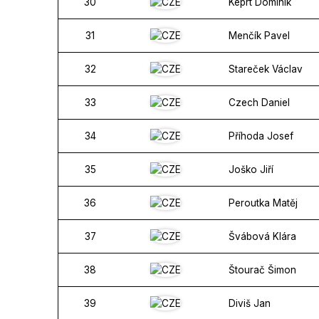
30
Keprt Dominik
31
Menčík Pavel
32
Stareček Václav
33
Czech Daniel
34
Příhoda Josef
35
Joško Jiří
36
Peroutka Matěj
37
Švábová Klára
38
Štourač Šimon
39
Diviš Jan