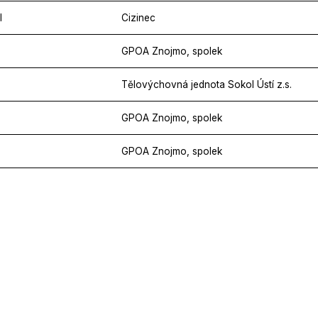
l
Cizinec
GPOA Znojmo, spolek
Tělovýchovná jednota Sokol Ústí z.s.
GPOA Znojmo, spolek
GPOA Znojmo, spolek
ŠK Hustopeče
GPOA Znojmo, spolek
na
Individuální člen JmŠS