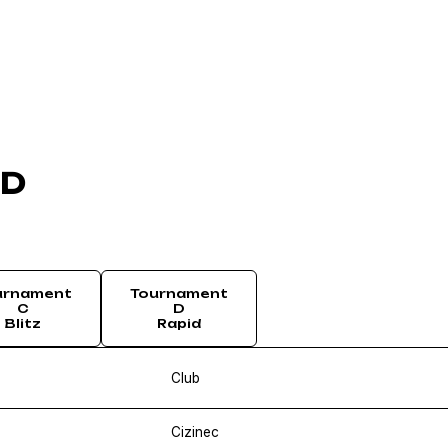
ED
urnament
Tournament
C
D
Blitz
Rapid
Club
Cizinec