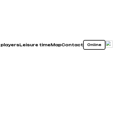
 players
Leisure time
Map
Contact
Online