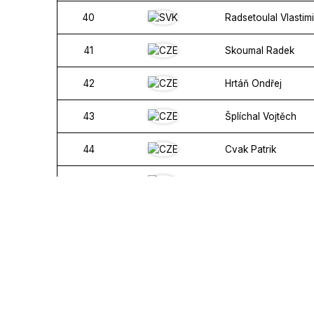
40
Radsetoulal Vlastimi
41
Skoumal Radek
42
Hrtáň Ondřej
43
Šplíchal Vojtěch
44
Cvak Patrik
45
Hloušek Jaroslav
46
Trčka Richard
47
Burešová Magdalé