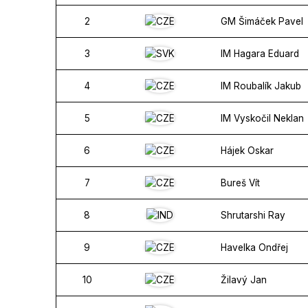
2
GM Šimáček Pavel
3
IM Hagara Eduard
4
IM Roubalík Jakub
5
IM Vyskočil Neklan
6
Hájek Oskar
7
Bureš Vít
8
Shrutarshi Ray
9
Havelka Ondřej
10
Žilavý Jan