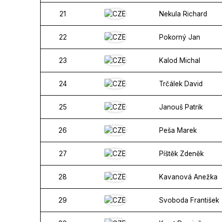
21
Nekula Richard
22
Pokorný Jan
23
Kalod Michal
24
Trčálek David
25
Janouš Patrik
26
Peša Marek
27
Píštěk Zdeněk
28
Kavanová Anežka
29
Svoboda František