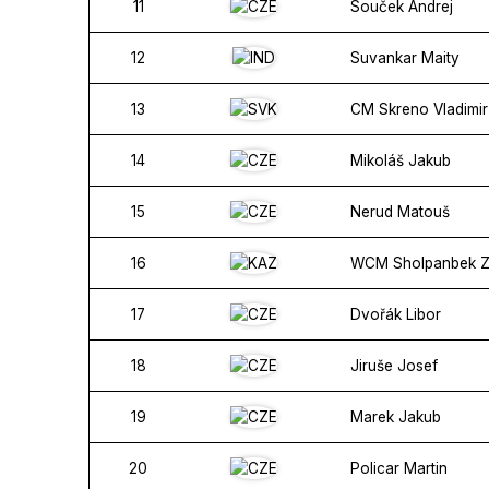
11
Souček Andrej
12
Suvankar Maity
13
CM Skreno Vladimir
14
Mikoláš Jakub
15
Nerud Matouš
16
WCM Sholpanbek 
17
Dvořák Libor
18
Jiruše Josef
19
Marek Jakub
20
Policar Martin